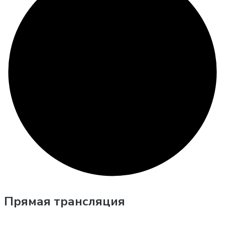
Прямая трансляция