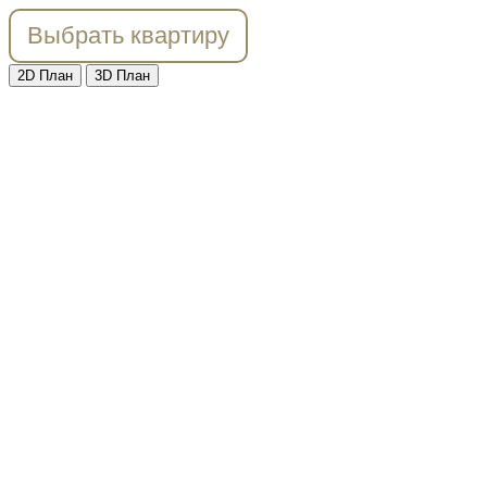
Выбрать квартиру
2D План
3D План