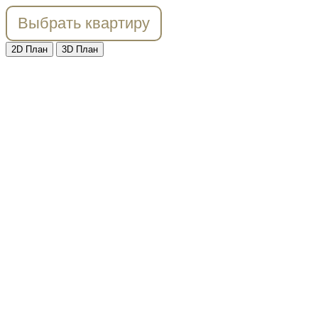
Выбрать квартиру
2D План
3D План