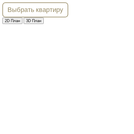
Выбрать квартиру
2D План
3D План