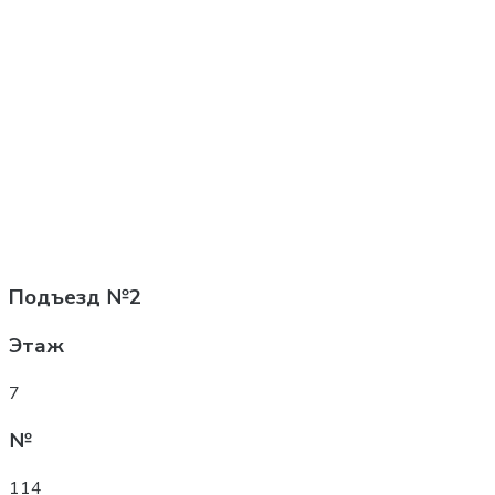
Подъезд
№2
Этаж
7
№
114